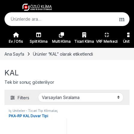
Skip to navigation
Skip to content
Ara:
Ev / Ofis
Split Klima
Multi Klima
Ticari Klima
VRF Merkezi
Ünitel
Ana Sayfa
Ürünler “KAL” olarak etiketlendi
KAL
Tek bir sonuç gösteriliyor
Filters
İç Üniteler - Ticari Tip Klimalar
,
Ticari Tip Klimalar
PKA-RP KAL Duvar Tipi