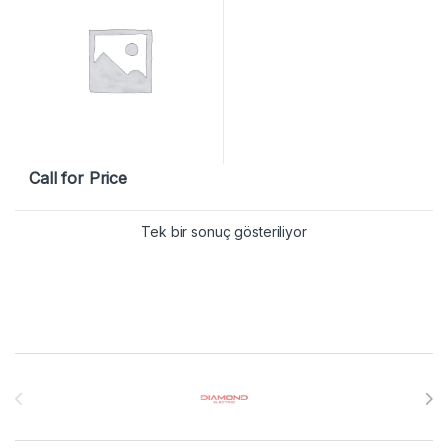
Call for Price
Tek bir sonuç gösteriliyor
Brands Carousel