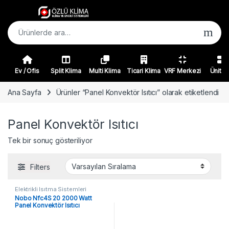
Skip to navigation
Skip to content
Ara:
Ev / Ofis
Split Klima
Multi Klima
Ticari Klima
VRF Merkezi
Ünitel
Ana Sayfa
Ürünler “Panel Konvektör Isıtıcı” olarak etiketlendi
Panel Konvektör Isıtıcı
Tek bir sonuç gösteriliyor
Filters
Elektrikli Isıtma Sistemleri
Nobo Nfc4S 20 2000 Watt
Panel Konvektör Isıtıcı