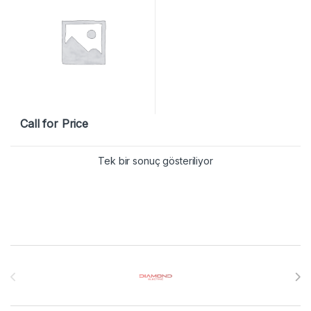
Call for Price
Tek bir sonuç gösteriliyor
Brands Carousel