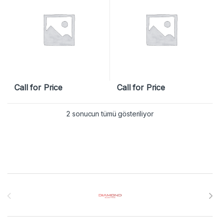
Call for Price
Call for Price
2 sonucun tümü gösteriliyor
Brands Carousel